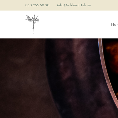
030 265 80 20
info@wildewortels.eu
Ho