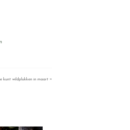
n
»
e kunt wildplukken in maart