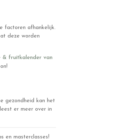
e factoren afhankelijk.
mdat deze worden
 & fruitkalender van
on!
 je gezondheid kan het
leest er meer over in
s en masterclasses!