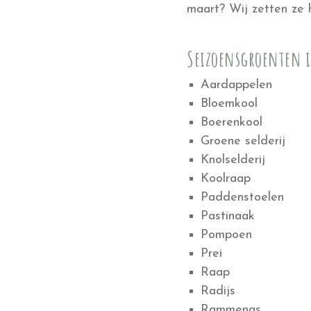
maart? Wij zetten ze h
Seizoensgroenten 
Aardappelen
Bloemkool
Boerenkool
Groene selderij
Knolselderij
Koolraap
Paddenstoelen
Pastinaak
Pompoen
Prei
Raap
Radijs
Rammenas