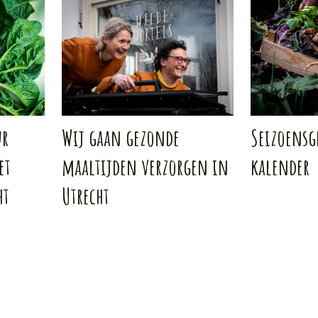
ur
Wij gaan gezonde
Seizoensg
et
maaltijden verzorgen in
kalender
ht
Utrecht