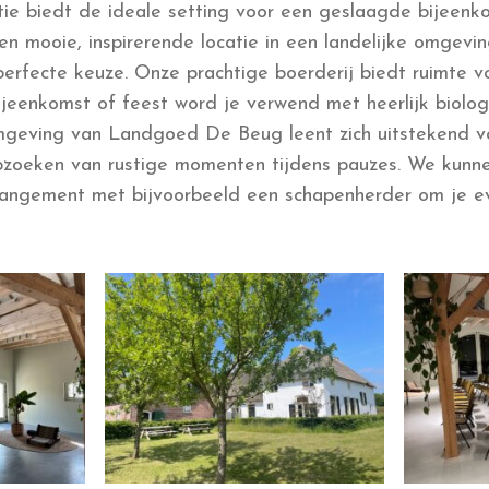
atie biedt de ideale setting voor een geslaagde bijeenk
en mooie, inspirerende locatie in een landelijke omgevi
erfecte keuze. Onze prachtige boerderij biedt ruimte 
ijeenkomst of feest word je verwend met heerlijk biolog
mgeving van Landgoed De Beug leent zich uitstekend 
pzoeken van rustige momenten tijdens pauzes. We kunn
rangement met bijvoorbeeld een schapenherder om je e