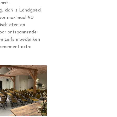
omst.
ng, dan is Landgoed
voor maximaal 90
isch eten en
voor ontspannende
en zelfs meedenken
venement extra