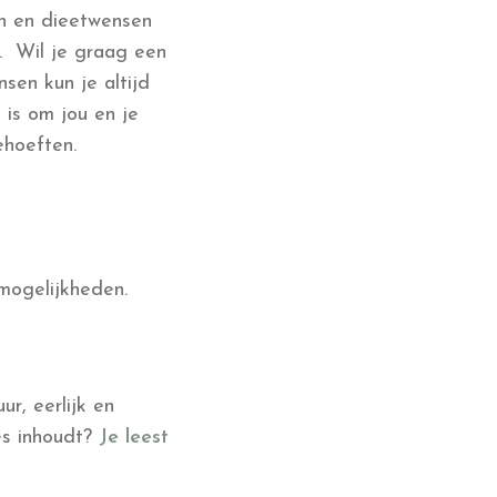
en en dieetwensen
. Wil je graag een
sen kun je altijd
is om jou en je
ehoeften.
mogelijkheden.
r, eerlijk en
es inhoudt?
Je leest