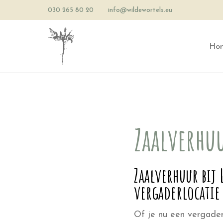
030 265 80 20
info@wildewortels.eu
Ho
Zaalverhu
Zaalverhuur bij
vergaderlocatie
Of je nu een vergaderi