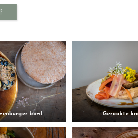
OP
jvenburger bowl
Gerookte kno