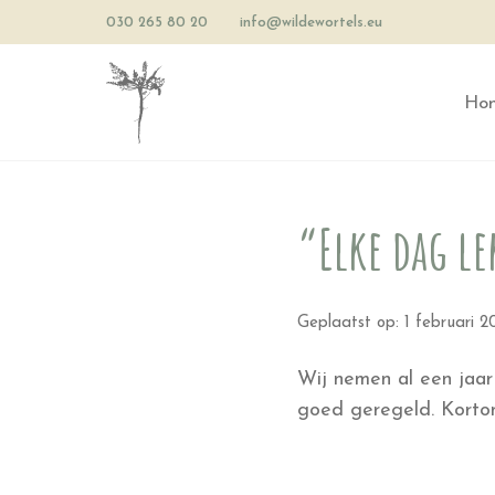
030 265 80 20
info@wildewortels.eu
Ho
“Elke dag l
Geplaatst op: 1 februari 
Wij nemen al een jaar 
goed geregeld. Kortom